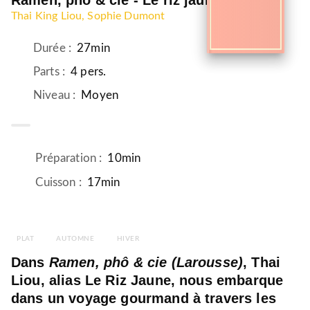
Ramen, phô & cie - Le riz jaune
Thai King Liou
, Sophie Dumont
Durée
:
27min
Parts
:
4 pers.
Niveau
:
Moyen
Préparation
:
10min
Cuisson
:
17min
PLAT
AUTOMNE
HIVER
Dans
Ramen, phô & cie (Larousse)
, Thai
Liou, alias Le Riz Jaune, nous embarque
dans un voyage gourmand à travers les