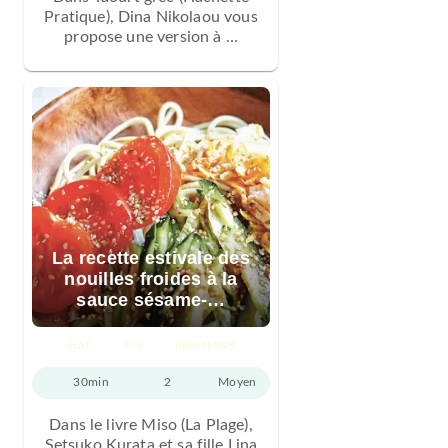
Pratique), Dina Nikolaou vous
propose une version à …
La recette estivale des
nouilles froides à la
sauce sésame-…
PLAT
ÉTÉ
PRINTEMPS
30min
2
Moyen
Dans le livre Miso (La Plage),
Setsuko Kurata et sa fille Lina