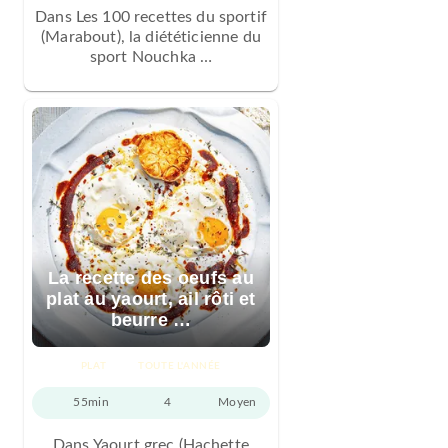
Dans Les 100 recettes du sportif
(Marabout), la diététicienne du
sport Nouchka …
La recette des oeufs au
plat au yaourt, ail rôti et
beurre …
PLAT
TOUTE L'ANNÉE
55min
4
Moyen
Dans Yaourt grec (Hachette