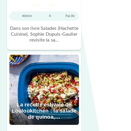
PLAT
ÉTÉ
40min
4
Facile
Dans son livre Salades (Hachette
Cuisine), Sophie Dupuis-Gaulier
revisite la sa…
La recette estivale de
Louloukitchen : la salade
de quinoa,…
PLAT
ÉTÉ