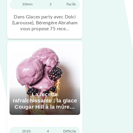
10min
2
Facile
Dans Glaces party avec Dolci
(Larousse), Bérengère Abraham
vous propose 75 rece…
La recette
rafraîchissante : la glace
Cougar Hill à la mûre…
DESSERT
ÉTÉ
1h30
4
Difficile