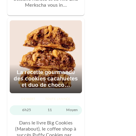
Merkscha vous in…
La recette gourmande
des cookies cacahuètes
et duo de choco…
DESSERT
TOUTE L'ANNÉE
6h25
11
Moyen
Dans le livre Big Cookies
(Marabout), le coffee shop à
succès Puffy Cookies par…