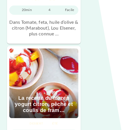
20min
4
Facile
Dans Tomate, feta, huile d’olive &
citron (Marabout), Lou Elsener,
plus connue …
La recette du frozen
yogurt citron, pêche et
coulis de fram…
DESSERT
ÉTÉ