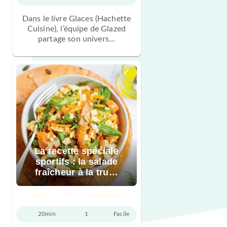
Dans le livre Glaces (Hachette
Cuisine), l’équipe de Glazed
partage son univers…
La recette spéciale
sportifs : la salade
fraîcheur à la tru…
PLAT
ÉTÉ
PRINTEMPS
20min
1
Facile