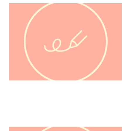
@capucinegoalard
@casseroleetchocolat