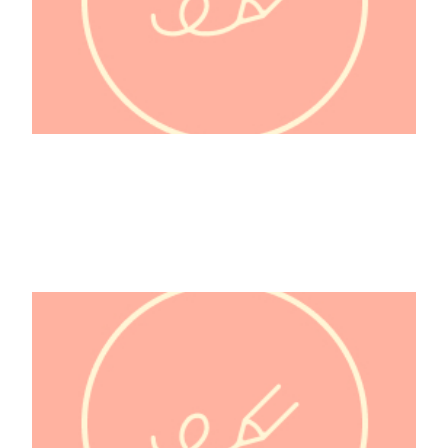
Diderot Denis 1713-1784