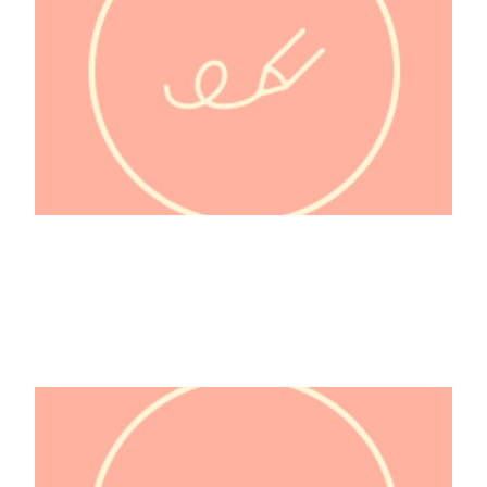
@Fée_de_beaux_rêves