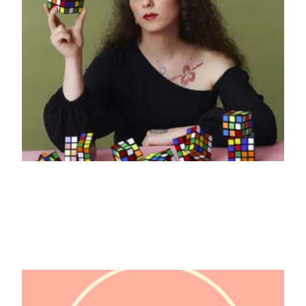
Lexie "agressively_trans"