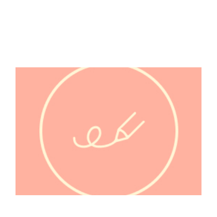
@autourdusucre