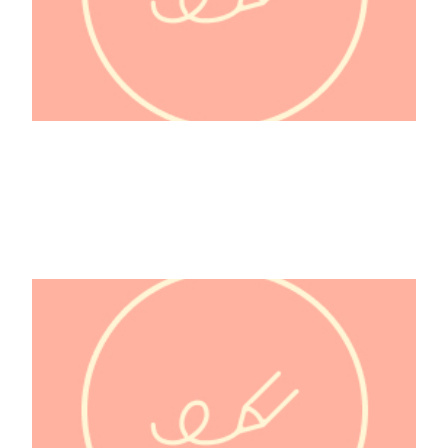
@hulk_wayne