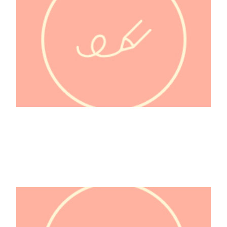
Farid al-din 'Attâr