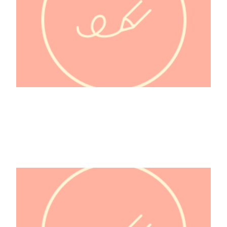
@hamstouille_bambin