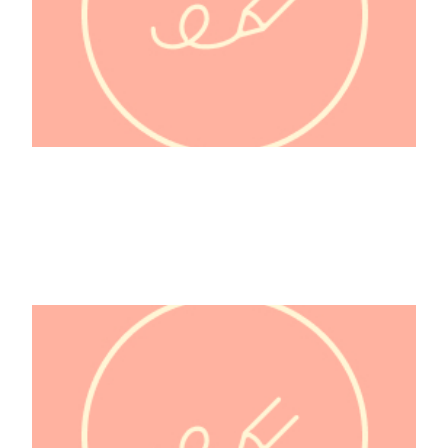
@Hamstouille_bébé