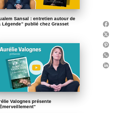
alem Sansal : entretien autour de
a Légende" publié chez Grasset
P
P
P
P
P
C
élie Valognes présente
'Émerveillement"