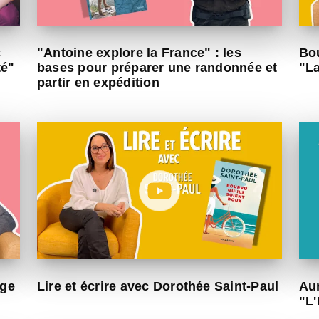
c
"Antoine explore la France" : les
Bou
té"
bases pour préparer une randonnée et
"L
partir en expédition
age
Lire et écrire avec Dorothée Saint-Paul
Aur
"L