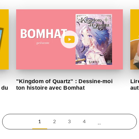
"Kingdom of Quartz" : Dessine-moi
Lir
 du
ton histoire avec Bomhat
aut
1
2
3
4
...