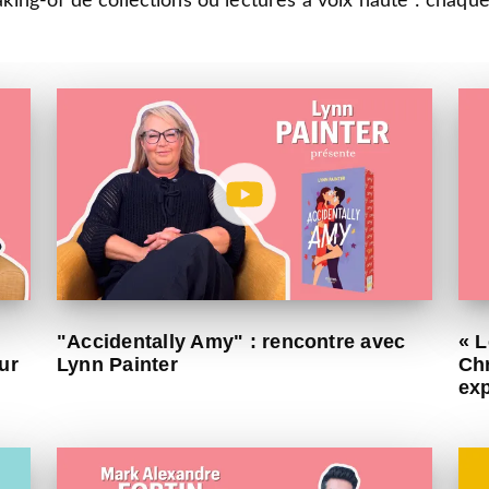
aking-of de collections ou lectures à voix haute : chaque
"Accidentally Amy" : rencontre avec
« L
ur
Lynn Painter
Chr
ex