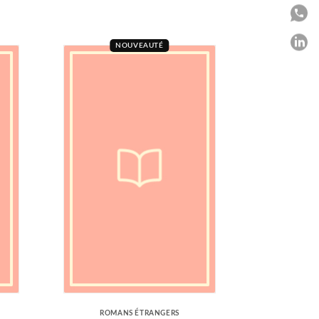
P
P
NOUVEAUTÉ
C
ROMANS ÉTRANGERS