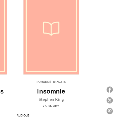
ROMANS ÉTRANGERS
rs
Insomnie
P
Stephen King
P
26/08/2026
P
AUDIOLIB