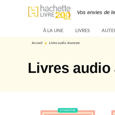
MENU
RECHERCHE
CONTENU
Vos envies de l
À LA UNE
LIVRES
AUTE
•
Accueil
Livres audio Jeunesse
Livres audio
À PARAÎTRE