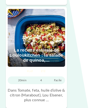
La recette estivale de
Louloukitchen : la salade
de quinoa,…
PLAT
ÉTÉ
20min
4
Facile
Dans Tomate, feta, huile d’olive &
citron (Marabout), Lou Elsener,
plus connue …