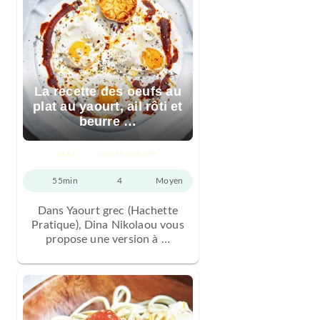
La recette des oeufs au
plat au yaourt, ail rôti et
beurre …
PLAT
TOUTE L'ANNÉE
55min
4
Moyen
Dans Yaourt grec (Hachette
Pratique), Dina Nikolaou vous
propose une version à …