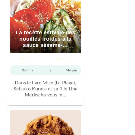
La recette estivale des
nouilles froides à la
sauce sésame-…
PLAT
ÉTÉ
PRINTEMPS
30min
2
Moyen
Dans le livre Miso (La Plage),
Setsuko Kurata et sa fille Lina
Merkscha vous in…