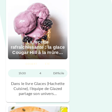
La recette
rafraîchissante : la glace
Cougar Hill à la mûre…
DESSERT
ÉTÉ
1h30
4
Difficile
Dans le livre Glaces (Hachette
Cuisine), l’équipe de Glazed
partage son univers…