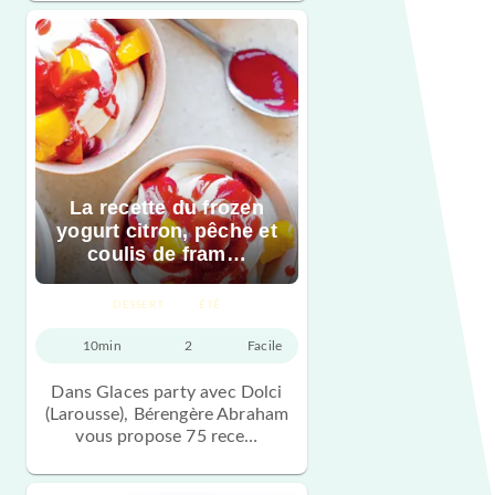
La recette du frozen
yogurt citron, pêche et
coulis de fram…
DESSERT
ÉTÉ
10min
2
Facile
Dans Glaces party avec Dolci
(Larousse), Bérengère Abraham
vous propose 75 rece…