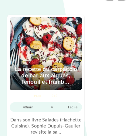
La recette du carpaccio
de bar aux algues,
fenouil et framb…
PLAT
ÉTÉ
40min
4
Facile
Dans son livre Salades (Hachette
Cuisine), Sophie Dupuis-Gaulier
revisite la sa…