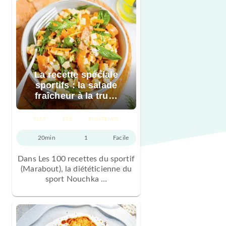
La recette spéciale
sportifs : la salade
fraîcheur à la tru…
PLAT
ÉTÉ
PRINTEMPS
20min
1
Facile
Dans Les 100 recettes du sportif
(Marabout), la diététicienne du
sport Nouchka …