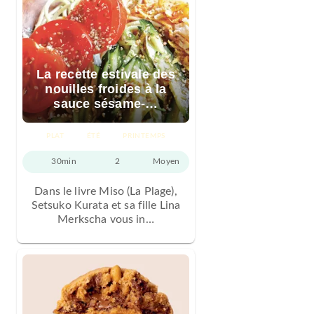
La recette estivale des
nouilles froides à la
sauce sésame-…
PLAT
ÉTÉ
PRINTEMPS
30min
2
Moyen
Dans le livre Miso (La Plage),
Setsuko Kurata et sa fille Lina
Merkscha vous in…