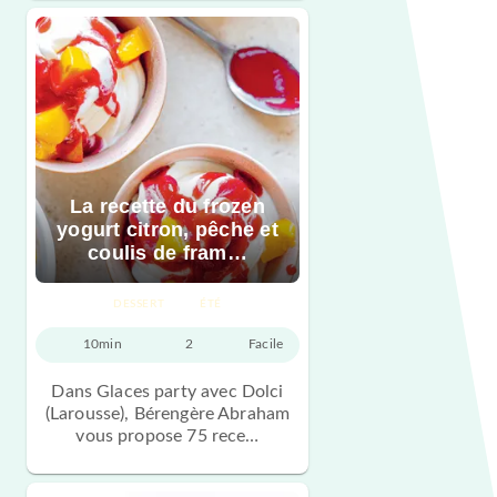
La recette du frozen
yogurt citron, pêche et
coulis de fram…
DESSERT
ÉTÉ
10min
2
Facile
Dans Glaces party avec Dolci
(Larousse), Bérengère Abraham
vous propose 75 rece…