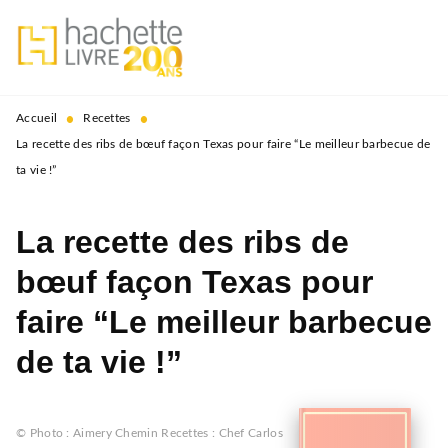
MENU
RECHERCHE
CONTENU
PIED DE PAGE
•
•
Accueil
Recettes
La recette des ribs de bœuf façon Texas pour faire “Le meilleur barbecue de
ta vie !”
La recette des ribs de
bœuf façon Texas pour
faire “Le meilleur barbecue
de ta vie !”
© Photo : Aimery Chemin Recettes : Chef Carlos