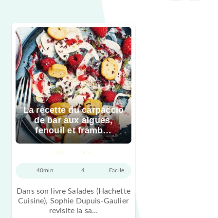
La recette du carpaccio
de bar aux algues,
fenouil et framb…
PLAT
ÉTÉ
40min
4
Facile
Dans son livre Salades (Hachette
Cuisine), Sophie Dupuis-Gaulier
revisite la sa…