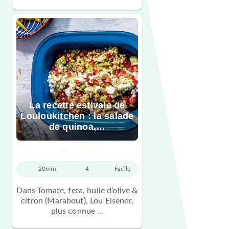
La recette estivale de
Louloukitchen : la salade
de quinoa,…
PLAT
ÉTÉ
20min
4
Facile
Dans Tomate, feta, huile d’olive &
citron (Marabout), Lou Elsener,
plus connue …