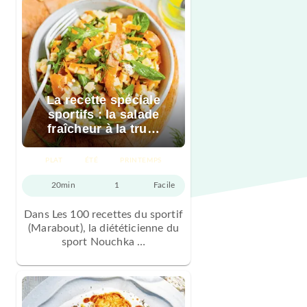
La recette spéciale
sportifs : la salade
fraîcheur à la tru…
PLAT
ÉTÉ
PRINTEMPS
20min
1
Facile
Dans Les 100 recettes du sportif
(Marabout), la diététicienne du
sport Nouchka …