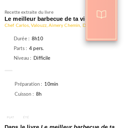
Recette extraite du livre
Le meilleur barbecue de ta vie !
Chef Carlos
, Valouzz
, Aimery Chemin
, Delphine Lebrun
Durée
:
8h10
Parts
:
4 pers.
Niveau
:
Difficile
Préparation
:
10min
Cuisson
:
8h
PLAT
ÉTÉ
Dans le livre
Le meilleur barbecue de ta