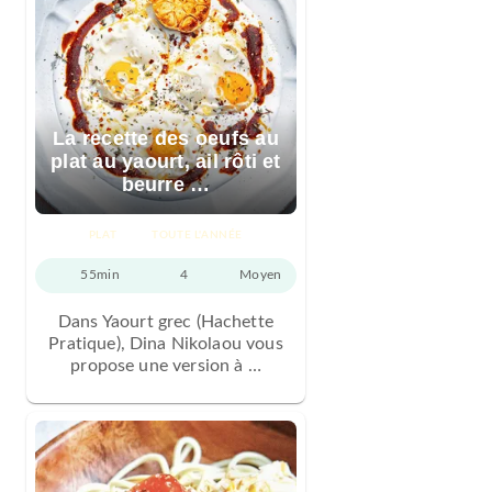
La recette des oeufs au
plat au yaourt, ail rôti et
beurre …
PLAT
TOUTE L'ANNÉE
55min
4
Moyen
Dans Yaourt grec (Hachette
Pratique), Dina Nikolaou vous
propose une version à …