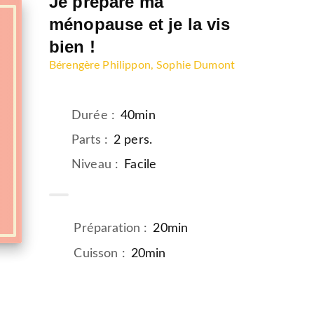
Je prépare ma
ménopause et je la vis
bien !
Bérengère Philippon
, Sophie Dumont
Durée
:
40min
Parts
:
2 pers.
Niveau
:
Facile
Préparation
:
20min
Cuisson
:
20min