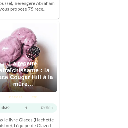
rousse), Bérengère Abraham
vous propose 75 rece…
La recette
afraîchissante : la
ace Cougar Hill à la
mûre…
DESSERT
ÉTÉ
1h30
4
Difficile
s le livre Glaces (Hachette
isine), l’équipe de Glazed