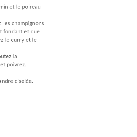
 min et le poireau
ec les champignons
st fondant et que
 le curry et le
outez la
 et poivrez.
andre ciselée.