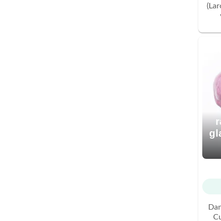
(La
r
gl
Dan
Cu