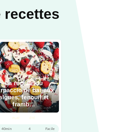
 recettes
La recette du
rpaccio de bar aux
algues, fenouil et
framb…
PLAT
ÉTÉ
40min
4
Facile