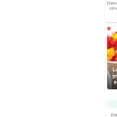
Dans 
citr
L
y
e
Dan