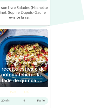
 son livre Salades (Hachette
ine), Sophie Dupuis-Gaulier
revisite la sa…
 recette estivale de
Louloukitchen : la
alade de quinoa,…
PLAT
ÉTÉ
20min
4
Facile