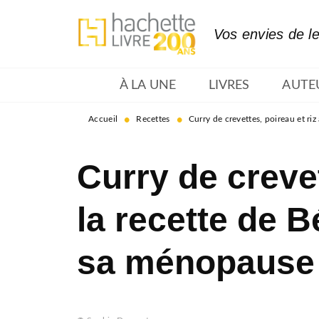
MENU
RECHERCHE
CONTENU
Vos envies de l
À LA UNE
LIVRES
AUTE
•
•
Accueil
Recettes
Curry de crevettes, poireau et ri
Curry de crevett
la recette de 
sa ménopause