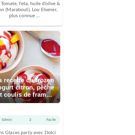
Tomate, feta, huile d’olive &
on (Marabout), Lou Elsener,
plus connue …
a recette du frozen
ogurt citron, pêche
t coulis de fram…
DESSERT
ÉTÉ
10min
2
Facile
s Glaces party avec Dolci