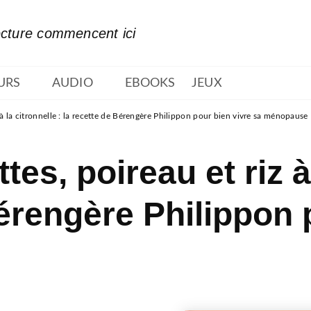
PIED DE PAGE
ecture commencent ici
URS
AUDIO
EBOOKS
JEUX
z à la citronnelle : la recette de Bérengère Philippon pour bien vivre sa ménopause
es, poireau et riz à 
Bérengère Philippon 