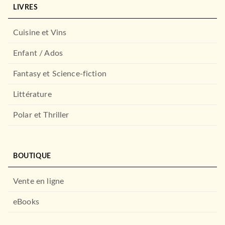
Paris de ma fenêtre
LIVRES
21/01/2004
Cuisine et Vins
FAYARD
Enfant / Ados
Fantasy et Science-fiction
Littérature
Polar et Thriller
LITTÉRATURE GÉNÉRALE
BOUTIQUE
David Golder
Irène Némirovsky
09/03/2005
Vente en ligne
GRASSET
eBooks