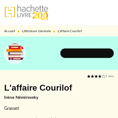
MENU
RECHERCHE
CONTENU
PIED DE PAGE
•
•
Accueil
Littérature Générale
L'affaire Courilof
DÉCOUVRIR L'UNIVERS
1
avis
L'affaire Courilof
Irène Némirovsky
Grasset