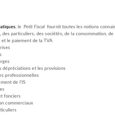
ratiques
, le
Petit Fiscal
fournit toutes les notions connai
 des particuliers, des sociétés, de la consommation, de
on et le paiement de la TVA
rises
s
arges
s dépréciations et les provisions
es professionnelles
iement de l'IS
ies
et fonciers
non commerciaux
ticuliers