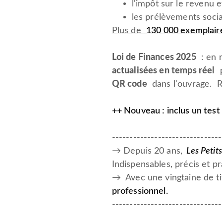
l'impôt sur le revenu e
les prélèvements soci
Plus de
130 000 exemplair
Loi de Finances 2025
: en r
actualisées en temps réel
p
QR code
dans l'ouvrage. Re
++ Nouveau : inclus un test
-------------------------------
→ Depuis 20 ans,
Les Petit
Indispensables, précis et p
→ Avec une vingtaine de ti
professionnel
.
-------------------------------