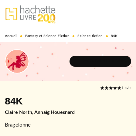
MENU
RECHERCHE
CONTENU
PIED DE PAGE
•
•
•
Accueil
Fantasy et Science-Fiction
Science-fiction
84K
DÉCOUVRIR L'UNIVERS
1
avis
84K
Claire North
,
Annaïg Houesnard
Bragelonne