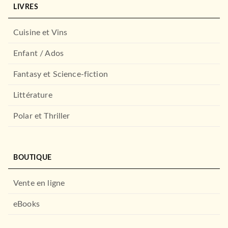
Lavanya Lakshminarayan
LIVRES
01/06/2022
HACHETTE HEROES
Cuisine et Vins
Enfant / Ados
Fantasy et Science-fiction
Littérature
Polar et Thriller
ROMANS ÉTRANGERS
Dévolution
BOUTIQUE
Max Brooks
06/04/2022
Vente en ligne
LE LIVRE DE POCHE
eBooks