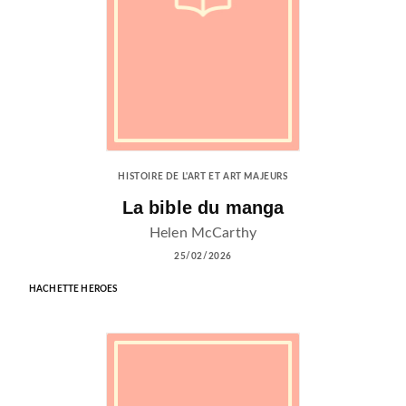
HISTOIRE DE L'ART ET ART MAJEURS
La bible du manga
Helen McCarthy
25/02/2026
HACHETTE HEROES