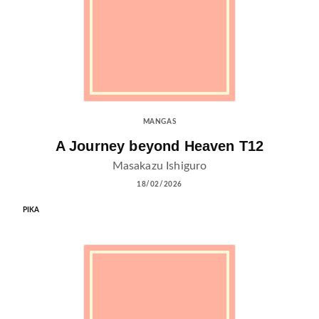
MANGAS
A Journey beyond Heaven T12
Masakazu Ishiguro
18/02/2026
PIKA