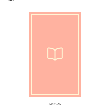
PIKA
MANGAS