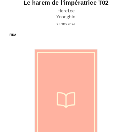
Le harem de l'impératrice T02
HereLee
Yeongbin
25/02/2026
PIKA