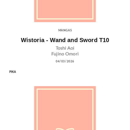
MANGAS
Wistoria - Wand and Sword T10
Toshi Aoi
Fujino Omori
04/03/2026
PIKA