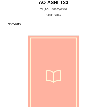
AO ASHI T33
Yûgo Kobayashi
04/03/2026
MANGETSU