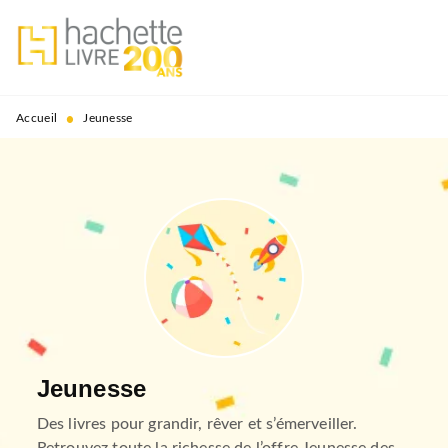
MENU
RECHERCHE
CONTENU
PIED DE PAGE
•
Accueil
Jeunesse
Jeunesse
Des livres pour grandir, rêver et s’émerveiller.