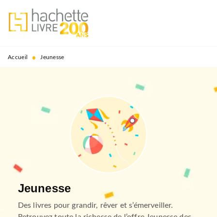
MENU
RECHERCHE
CONTENU
PIED DE PAGE
•
Accueil
Jeunesse
Jeunesse
Des livres pour grandir, rêver et s’émerveiller.