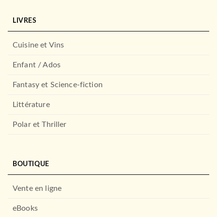
ROMANS ÉTRANGERS
LIVRES
Peut-être les étoiles (Terra
Ignota, Tome 5)
Ada Palmer
Cuisine et Vins
23/09/2026
LE LIVRE DE POCHE
Enfant / Ados
Fantasy et Science-fiction
Littérature
Polar et Thriller
BOUTIQUE
ROMANS ÉTRANGERS
L'Alphabet des créateurs
Vente en ligne
(Terra Ignota, Tome…
Ada Palmer
18/03/2026
eBooks