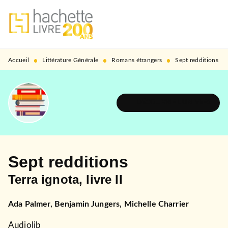
MENU
RECHERCHE
CONTENU
PIED DE PAGE
•
•
•
Accueil
Littérature Générale
Romans étrangers
Sept redditions
DÉCOUVRIR L'UNIVERS
Sept redditions
Terra ignota, livre II
Ada Palmer
,
Benjamin Jungers
,
Michelle Charrier
Audiolib