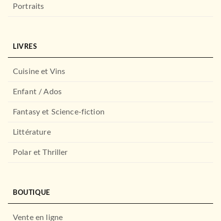
Portraits
ROMANS ÉTRANGERS
LIVRES
Peut-être les étoiles (Terra
Ignota, Tome 5)
Ada Palmer
Cuisine et Vins
23/09/2026
LE LIVRE DE POCHE
Enfant / Ados
Fantasy et Science-fiction
Littérature
Polar et Thriller
BOUTIQUE
ROMANS ÉTRANGERS
L'Alphabet des créateurs
Vente en ligne
(Terra Ignota, Tome…