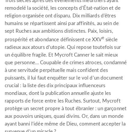
Trois siècles après des évènements meurtriers ayant
remodelé la société, les concepts d’État-nation et de
religion organisée ont disparu. Dix milliards d’êtres
humains se répartissent ainsi par affinités, au sein de
sept Ruches aux ambitions distinctes. Paix, loisirs,
e
prospérité et abondance définissent ce XXV
siècle
radieux aux atours d’utopie. Qui repose toutefois sur
un équilibre fragile. Et Mycroft Canner le sait mieux
que personne… Coupable de crimes atroces, condamné
à une servitude perpétuelle mais confident des
puissants, il lui faut enquêter sur le vol d’un document
crucial : la liste des dix principaux influenceurs
mondiaux, dont la publication annuelle ajuste les
rapports de force entre les Ruches. Surtout, Mycroft
protège un secret propre à tout ébranler : un garçonnet
aux pouvoirs uniques, quasi divins. Or, dans un monde
ayant banni l’idée même de Dieu, comment accepter la
survenue d’un miracle ?