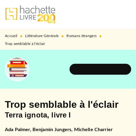
MENU
RECHERCHE
CONTENU
PIED DE PAGE
•
•
•
Accueil
Littérature Générale
Romans étrangers
Trop semblable à l'éclair
DÉCOUVRIR L'UNIVERS
Trop semblable à l'éclair
Terra ignota, livre I
Ada Palmer
,
Benjamin Jungers
,
Michelle Charrier