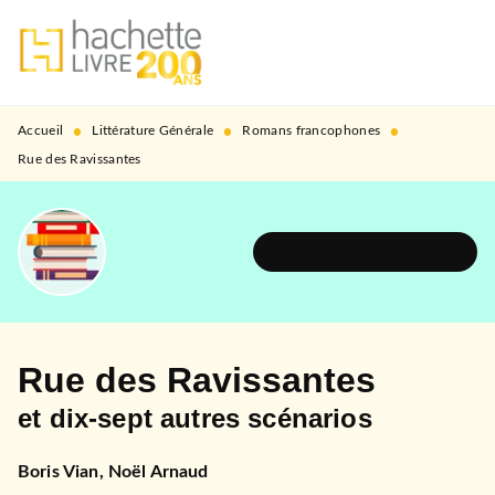
MENU
RECHERCHE
CONTENU
PIED DE PAGE
•
•
•
Accueil
Littérature Générale
Romans francophones
Rue des Ravissantes
DÉCOUVRIR L'UNIVERS
Rue des Ravissantes
et dix-sept autres scénarios
Boris Vian
,
Noël Arnaud