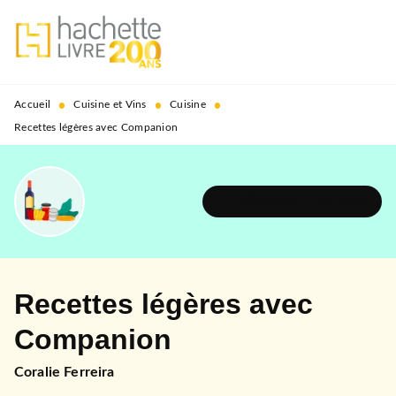
MENU
RECHERCHE
CONTENU
PIED DE PAGE
•
•
•
Accueil
Cuisine et Vins
Cuisine
Recettes légères avec Companion
DÉCOUVRIR L'UNIVERS
Recettes légères avec
Companion
Coralie Ferreira