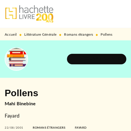
MENU
RECHERCHE
CONTENU
PIED DE PAGE
•
•
•
Accueil
Littérature Générale
Romans étrangers
Pollens
DÉCOUVRIR L'UNIVERS
Pollens
Mahi Binebine
Fayard
22/08/2001
ROMANS ÉTRANGERS
FAYARD