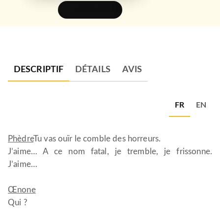
FEUILLETER
DESCRIPTIF
DÉTAILS
AVIS
FR
EN
Phèdre
Tu vas ouïr le comble des horreurs.
J’aime… A ce nom fatal, je tremble, je frissonne.
J’aime…
Œnone
Qui ?