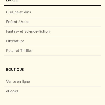
LIVRES
Cuisine et Vins
THÉÂTRE ET POÉSIE
Enfant / Ados
Oedipe roi
Sophocle
05/10/1994
Fantasy et Science-fiction
LE LIVRE DE POCHE
Littérature
Polar et Thriller
BOUTIQUE
Vente en ligne
eBooks
OEUVRES CLASSIQUES
Supplément au Voyage de
Bougainville
Denis Diderot