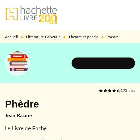
MENU
RECHERCHE
CONTENU
PIED DE PAGE
•
•
•
Accueil
Littérature Générale
Théâtre et poésie
Phèdre
DÉCOUVRIR L'UNIVERS
102
avis
Phèdre
Jean Racine
Le Livre de Poche