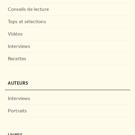
Conseils de lecture
Tops et sélections
Vidéos
Interviews
Recettes
THÉÂTRE ET POÉSIE
L'Ecole des femmes
Jean-Baptiste Molière (Poquelin dit)
26/03/1986
AUTEURS
LE LIVRE DE POCHE
Interviews
Portraits