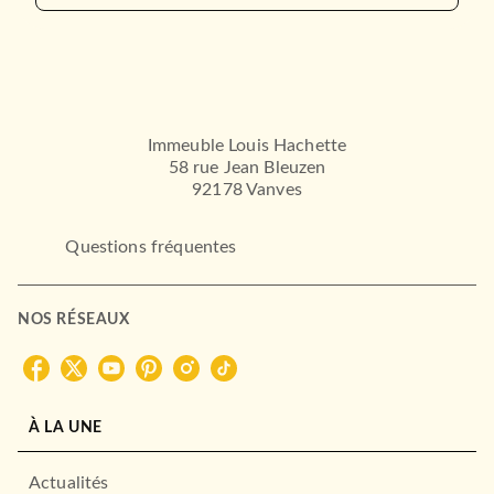
OEUVRES CLASSIQUES
Gargantua
François Rabelais
01/09/1976
LE LIVRE DE POCHE
Immeuble Louis Hachette
58 rue Jean Bleuzen
92178 Vanves
Questions fréquentes
NOS RÉSEAUX
THÉÂTRE ET POÉSIE
Le Jeu de l'amour et du
hasard
Pierre de Marivaux
À LA UNE
20/11/1985
LE LIVRE DE POCHE
Actualités