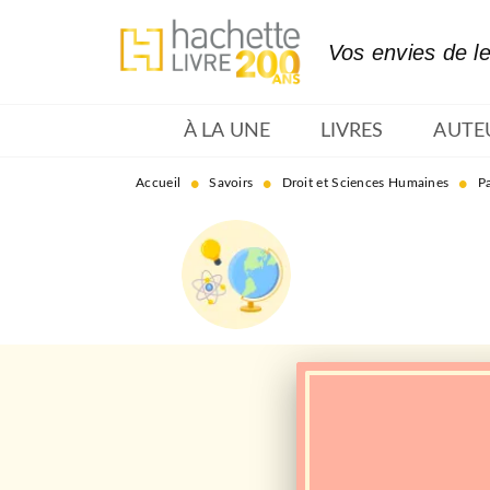
MENU
RECHERCHE
CONTENU
Vos envies de l
À LA UNE
LIVRES
AUTE
•
•
•
Accueil
Savoirs
Droit et Sciences Humaines
P