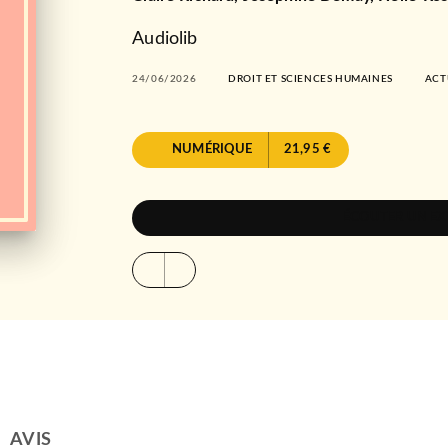
Audiolib
24/06/2026
DROIT ET SCIENCES HUMAINES
ACT
NUMÉRIQUE
21,95 €
ÉCOUTER UN EX
AVIS