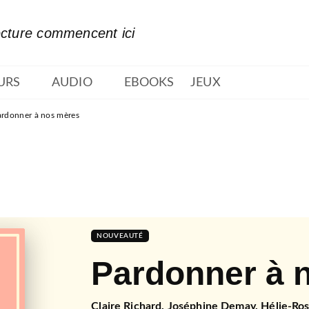
PIED DE PAGE
ecture commencent ici
URS
AUDIO
EBOOKS
JEUX
ardonner à nos mères
NOUVEAUTÉ
Pardonner à 
Claire Richard
,
Joséphine Demay
,
Hélie-Ro