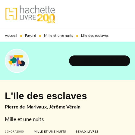
MENU
RECHERCHE
CONTENU
PIED DE PAGE
•
•
•
Accueil
Fayard
Mille et une nuits
L'Ile des esclaves
DÉCOUVRIR L'UNIVERS
L'Ile des esclaves
Pierre de Marivaux
,
Jérôme Vérain
Mille et une nuits
13/09/2000
MILLE ET UNE NUITS
BEAUX LIVRES