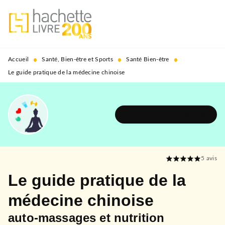
MENU
RECHERCHE
CONTENU
PIED DE PAGE
•
•
•
Accueil
Santé, Bien-être et Sports
Santé Bien-être
Le guide pratique de la médecine chinoise
DÉCOUVRIR L'UNIVERS
5
avis
Le guide pratique de la
médecine chinoise
auto-massages et nutrition