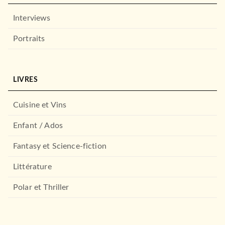
Interviews
Portraits
SANTÉ BIEN-ÊTRE
LIVRES
Vibrations
Clelia Felix
11/05/2022
Cuisine et Vins
LE LIVRE DE POCHE
Enfant / Ados
Fantasy et Science-fiction
Littérature
Polar et Thriller