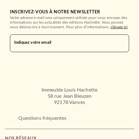
INSCRIVEZ-VOUS À NOTRE NEWSLETTER
Votre adresse e-mail sera uniquement utilisée pour vous envoyer des
informations sur les actualités des éditions Hachette. Vous pouvez
ESSAIS
vous désinscrire à tout moment. Pour plus d’informations,
cliquez ici
.
Votre peau a des choses à
vous dire
Laurent Misery
Indiquez votre email
04/09/2019
LAROUSSE
Immeuble Louis Hachette
58 rue Jean Bleuzen
92178 Vanves
Questions fréquentes
SANTÉ BIEN-ÊTRE
Initiez-vous à l'énergétique
chinoise !
NOS RÉSEAUX