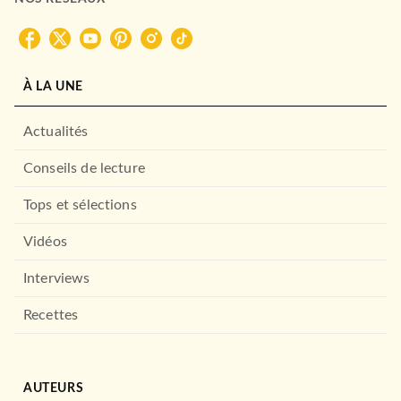
Marc Sokol
20/03/2024
LAROUSSE
À LA UNE
Actualités
Conseils de lecture
Tops et sélections
Vidéos
DROIT ET SCIENCES HUMAINES
La voie du Feng Shui
Interviews
Marie-Pierre Dillenseger
10/01/2024
Recettes
DUNOD
AUTEURS