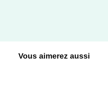
HISTOIRE
L'Afrique du 20e siècle à
nos jours
Hélène d'Almeida-Topor
21/08/2013
ARMAND COLIN
Vous aimerez aussi
HISTOIRE
L'Afrique au 20e siècle
Hélène d'Almeida-Topor
01/02/2003