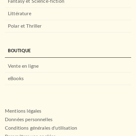
Fantasy et Science-fiction
Littérature
Polar et Thriller
BOUTIQUE
Vente en ligne
HISTOIRE
Révoltes et répressions
eBooks
dans la France moder…
Gauthier Aubert
06/07/2018
ARMAND COLIN
Mentions légales
Données personnelles
Conditions générales d'utilisation