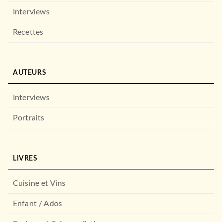
Interviews
Recettes
AUTEURS
Interviews
Portraits
LIVRES
SCOLAIRE ET PARASCOLAIRE
LA MEDITERRANEE AU
MOYEN AGE
Cuisine et Vins
Christophe Picard
Michel Balard
Enfant / Ados
17/09/2014
HACHETTE ÉDUCATION