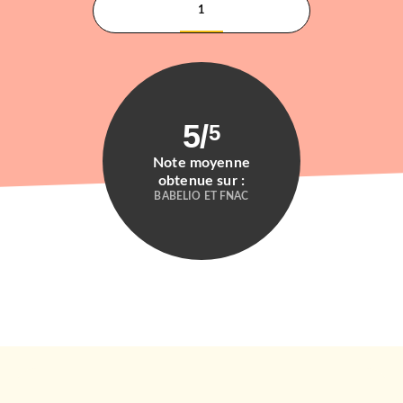
1
5
/
5
Note moyenne
obtenue sur :
BABELIO ET FNAC