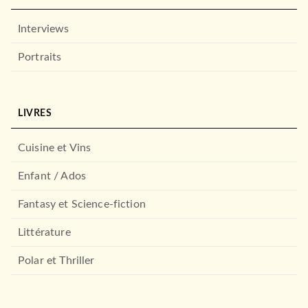
Interviews
Portraits
ROMANS FRANCOPHONES
L'ami arménien
LIVRES
Andreï Makine
06/01/2021
Cuisine et Vins
GRASSET
Enfant / Ados
Fantasy et Science-fiction
Littérature
Polar et Thriller
ROMANS FRANCOPHONES