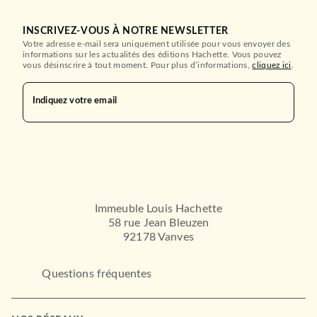
INSCRIVEZ-VOUS À NOTRE NEWSLETTER
Votre adresse e-mail sera uniquement utilisée pour vous envoyer des
ROMANS FRANCOPHONES
informations sur les actualités des éditions Hachette. Vous pouvez
Bellissima
vous désinscrire à tout moment. Pour plus d’informations,
cliquez ici
.
Simonetta Greggio
25/08/2021
Indiquez votre email
STOCK
Immeuble Louis Hachette
58 rue Jean Bleuzen
92178 Vanves
Questions fréquentes
ROMANS FRANCOPHONES
L'homme qui peignait les
âmes
Metin Arditi