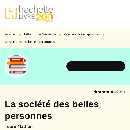
MENU
RECHERCHE
CONTENU
PIED DE PAGE
•
•
•
Accueil
Littérature Générale
Romans francophones
La société des belles personnes
DÉCOUVRIR L'UNIVERS
10
avis
La société des belles
personnes
Tobie Nathan