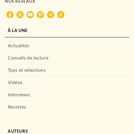
02/06/2021
NOS RÉSEAUX
GRASSET
À LA UNE
Actualités
Conseils de lecture
Tops et sélections
ROMANS FRANCOPHONES
Vidéos
Rachel et les siens
Metin Arditi
Interviews
26/08/2020
GRASSET
Recettes
AUTEURS