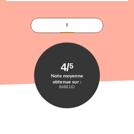
1
4
/
5
Note moyenne
obtenue sur :
BABELIO