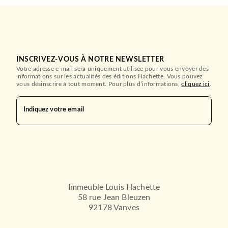
INSCRIVEZ-VOUS À NOTRE NEWSLETTER
Votre adresse e-mail sera uniquement utilisée pour vous envoyer des
informations sur les actualités des éditions Hachette. Vous pouvez
vous désinscrire à tout moment. Pour plus d’informations,
cliquez ici
.
ROMANS FRANCOPHONES
Une brève libération
Indiquez votre email
Félicité Herzog
21/08/2024
LE LIVRE DE POCHE
Immeuble Louis Hachette
58 rue Jean Bleuzen
92178 Vanves