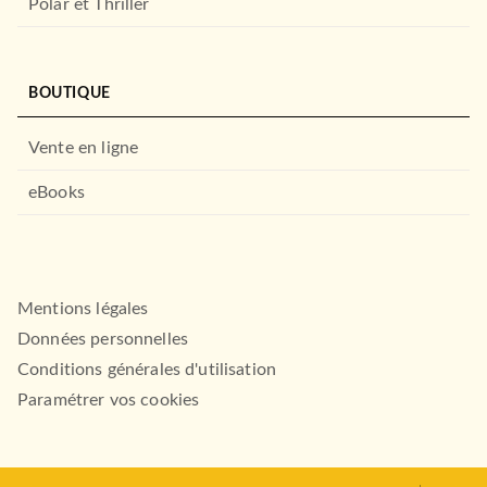
Polar et Thriller
BOUTIQUE
ROMANS FRANCOPHONES
Le Pavillon des oiseaux
Clélia Renucci
Vente en ligne
12/02/2025
eBooks
LE LIVRE DE POCHE
Mentions légales
Données personnelles
Conditions générales d'utilisation
Paramétrer vos cookies
BIOGRAPHIES / MÉMOIRES
On l'appelait Maïco
Yseult Williams