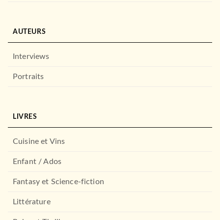
AUTEURS
Interviews
Portraits
ROMANS FRANCOPHONES
LIVRES
Croix de cendre
Antoine Sénanque
27/08/2025
Cuisine et Vins
LE LIVRE DE POCHE
Enfant / Ados
Fantasy et Science-fiction
Littérature