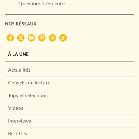
Questions fréquentes
ROMANS FRANCOPHONES
Soumise
NOS RÉSEAUX
Christine Orban
13/11/2025
LE LIVRE DE POCHE
À LA UNE
Actualités
Conseils de lecture
Tops et sélections
Vidéos
ROMANS FRANCOPHONES
L'Annonce faite à Goering
Interviews
Jean-Pierre Cabanes
05/03/2025
Recettes
LE LIVRE DE POCHE