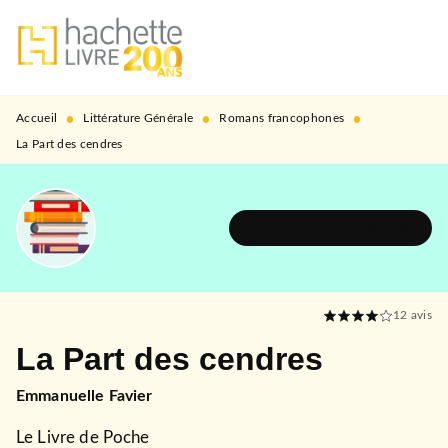
MENU
RECHERCHE
CONTENU
PIED DE PAGE
•
•
•
Accueil
Littérature Générale
Romans francophones
La Part des cendres
DÉCOUVRIR L'UNIVERS
12
avis
La Part des cendres
Emmanuelle Favier
Le Livre de Poche