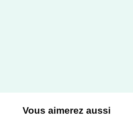
ROMANS FRANCOPHONES
Virginia
Emmanuelle Favier
08/09/2021
LE LIVRE DE POCHE
Vous aimerez aussi