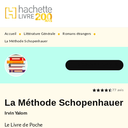
MENU
RECHERCHE
CONTENU
PIED DE PAGE
•
•
•
Accueil
Littérature Générale
Romans étrangers
La Méthode Schopenhauer
DÉCOUVRIR L'UNIVERS
77
avis
La Méthode Schopenhauer
Irvin Yalom
Le Livre de Poche