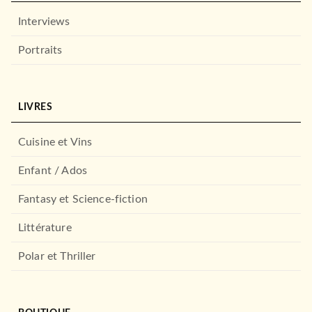
Interviews
Portraits
LIVRES
BIOGRAPHIES / MÉMOIRES
Sigmund Freud : La
Guérison par l'esprit
Cuisine et Vins
Stefan Zweig
19/05/2010
Enfant / Ados
LE LIVRE DE POCHE
Fantasy et Science-fiction
Littérature
Polar et Thriller