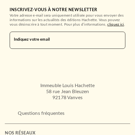
INSCRIVEZ-VOUS À NOTRE NEWSLETTER
Votre adresse e-mail sera uniquement utilisée pour vous envoyer des
informations sur les actualités des éditions Hachette. Vous pouvez
vous désinscrire à tout moment. Pour plus d’informations,
cliquez ici
.
ROMANS ÉTRANGERS
Indiquez votre email
Créatures d'un jour
Irvin Yalom
19/04/2017
LE LIVRE DE POCHE
Immeuble Louis Hachette
58 rue Jean Bleuzen
92178 Vanves
Questions fréquentes
DROIT ET SCIENCES HUMAINES
NOS RÉSEAUX
Le miracle Spinoza