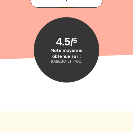
1
4.5
/
5
Note moyenne
obtenue sur :
BABELIO ET FNAC