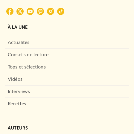
Frédéric Lenoir
28/08/2019
LE LIVRE DE POCHE
À LA UNE
Actualités
Conseils de lecture
Tops et sélections
Vidéos
ROMANS ÉTRANGERS
Interviews
Et Nietzsche a pleuré
Irvin Yalom
Recettes
31/03/2010
LE LIVRE DE POCHE
AUTEURS