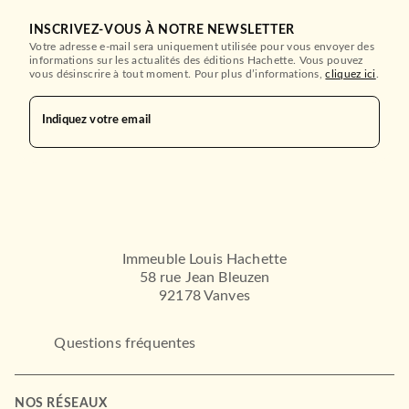
INSCRIVEZ-VOUS À NOTRE NEWSLETTER
Votre adresse e-mail sera uniquement utilisée pour vous envoyer des
informations sur les actualités des éditions Hachette. Vous pouvez
vous désinscrire à tout moment. Pour plus d’informations,
cliquez ici
.
Indiquez votre email
ESSAIS
Femmes, soyez soumises à
vos maris
Alice Davril
Camille Anseaume
14/02/2024
LAROUSSE
Immeuble Louis Hachette
58 rue Jean Bleuzen
92178 Vanves
Questions fréquentes
NOS RÉSEAUX