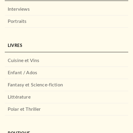
FAYARD
Interviews
Portraits
LIVRES
Cuisine et Vins
Enfant / Ados
ROMANS FRANCOPHONES
Assises
Tiphaine Auzière
Fantasy et Science-fiction
06/03/2024
Littérature
STOCK
Polar et Thriller