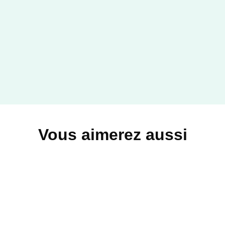
ACTUALITÉS
Ils ont disparu...
Valérie Benaïm
11/03/2026
FAYARD
Vous aimerez aussi
ACTUALITÉS
Il n'est pas celui que vous
croyez