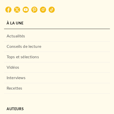
ACTUALITÉS
Dans le cerveau du tueur
Michelle Fines
À LA UNE
08/11/2023
FAYARD
Actualités
Conseils de lecture
Tops et sélections
Vidéos
Interviews
Recettes
ACTUALITÉS
L'affaire Jubillar
Dominique Rizet
Stéphane Simon
Elina Rostan
AUTEURS
10/09/2025