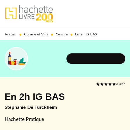
MENU
RECHERCHE
CONTENU
PIED DE PAGE
•
•
•
Accueil
Cuisine et Vins
Cuisine
En 2h IG BAS
DÉCOUVRIR L'UNIVERS
3
avis
En 2h IG BAS
Stéphanie De Turckheim
Hachette Pratique