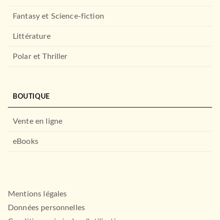
Glaces et Sorbets
Fantasy et Science-fiction
Eva Harlé
19/05/2021
Littérature
HACHETTE PRATIQUE
Polar et Thriller
BOUTIQUE
Vente en ligne
eBooks
CUISINE
Pâtes
Delphine Lebrun
25/08/2021
Mentions légales
LAROUSSE
Données personnelles