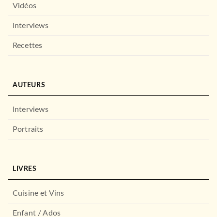
Vidéos
Interviews
Recettes
CUISINE
Simplissime : Desserts sans
sucre raffiné le…
Jean-François Mallet
AUTEURS
05/04/2023
HACHETTE PRATIQUE
Interviews
Portraits
LIVRES
Cuisine et Vins
Enfant / Ados
CUISINE