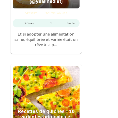
(@ysalinediet)
DESSERT
TOUTE L'ANNÉE
20min
5
Facile
Et si adopter une alimentation
saine, équilibrée et variée était un
rêve à la p…
Recettes de quiches : 10
variantes originales et