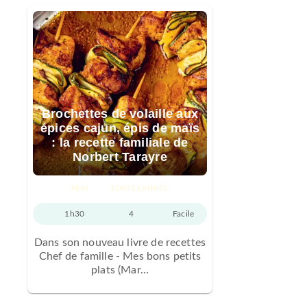
Brochettes de volaille aux
épices cajun, épis de maïs
: la recette familiale de
Norbert Tarayre
PLAT
TOUTE L'ANNÉE
1h30
4
Facile
Dans son nouveau livre de recettes
Chef de famille - Mes bons petits
plats (Mar…