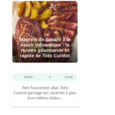
Magrets de canard à la
sauce balsamique : la
recette gourmande et
rapide de Toto Cuistot
PLAT
TOUTE L'ANNÉE
30min
4
Facile
Tom Fauconnet alias Toto
Cuistot partage ses recettes à plus
d'un million d'abo…