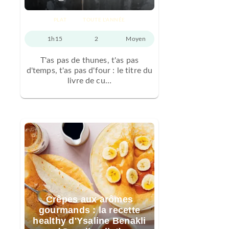
PLAT
TOUTE L'ANNÉE
1h15
2
Moyen
T'as pas de thunes, t'as pas
d'temps, t'as pas d'four : le titre du
livre de cu…
Crêpes aux arômes
gourmands : la recette
healthy d'Ysaline Benakli