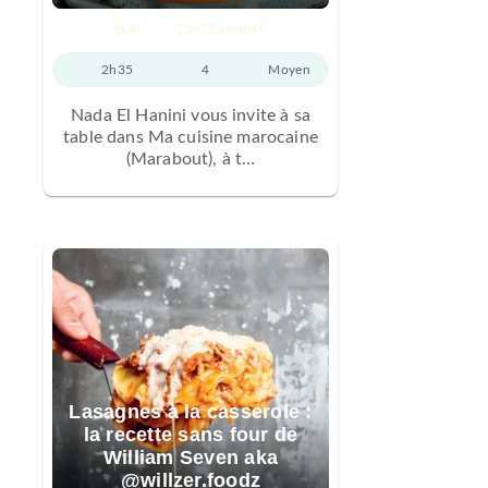
PLAT
TOUTE L'ANNÉE
2h35
4
Moyen
Nada El Hanini vous invite à sa
table dans Ma cuisine marocaine
(Marabout), à t…
Lasagnes à la casserole :
la recette sans four de
William Seven aka
@willzer.foodz