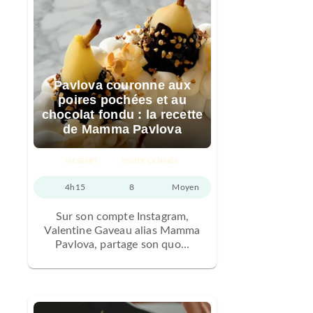
Pavlova couronne aux
poires pochées et au
chocolat fondu : la recette
de Mamma Pavlova
DESSERT
TOUTE L'ANNÉE
4h15
8
Moyen
Sur son compte Instagram,
Valentine Gaveau alias Mamma
Pavlova, partage son quo…