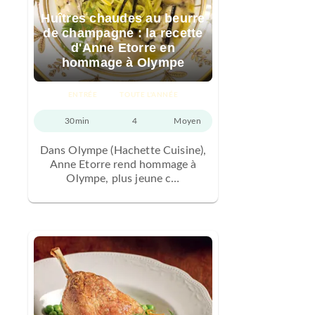
Huîtres chaudes au beurre
de champagne : la recette
d'Anne Etorre en
hommage à Olympe
ENTRÉE
TOUTE L'ANNÉE
30min
4
Moyen
Dans Olympe (Hachette Cuisine),
Anne Etorre rend hommage à
Olympe, plus jeune c…