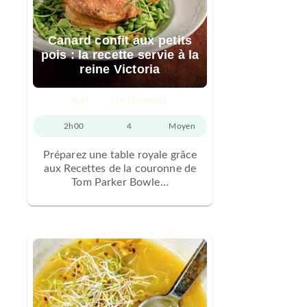
Canard confit aux petits
pois : la recette servie à la
reine Victoria
PLAT
TOUTE L'ANNÉE
2h00
4
Moyen
Préparez une table royale grâce
aux Recettes de la couronne de
Tom Parker Bowle…