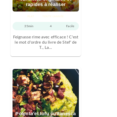
rapides à réaliser
PLAT
TOUTE L'ANNÉE
35min
4
Facile
Feignasse rime avec efficace ! C'est
le mot d'ordre du livre de Stef' de
T., La…
Polenta et tofu puttanesca