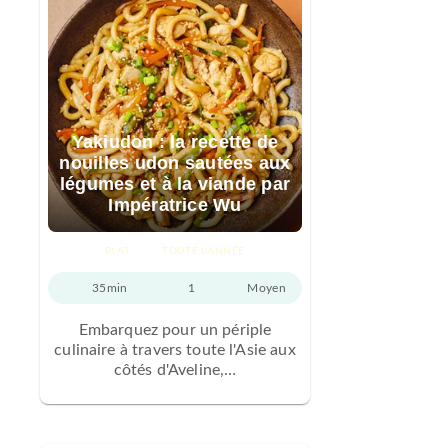
Yakiudon : la recette de
nouilles udon sautées aux
légumes et à la viande par
Impératrice Wu
PLAT
TOUTE L'ANNÉE
35min
1
Moyen
Embarquez pour un périple
culinaire à travers toute l'Asie aux
côtés d'Aveline,…