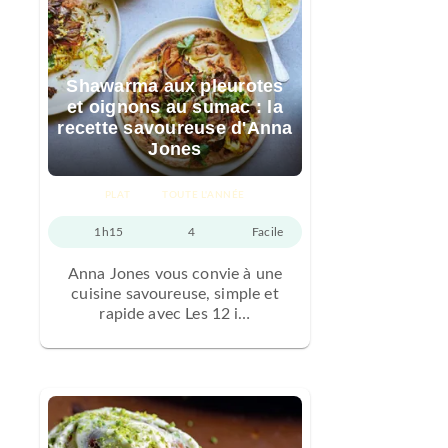
Shawarma aux pleurotes
et oignons au sumac : la
recette savoureuse d'Anna
Jones
PLAT
TOUTE L'ANNÉE
1h15
4
Facile
Anna Jones vous convie à une
cuisine savoureuse, simple et
rapide avec Les 12 i…