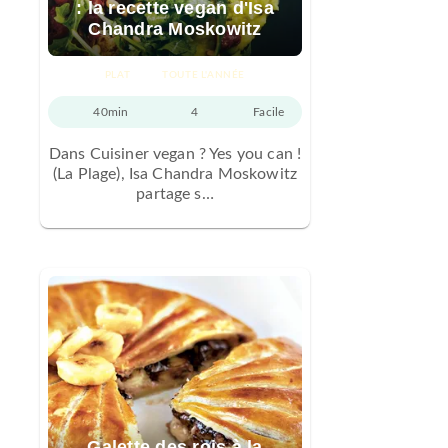
: la recette vegan d'Isa
Chandra Moskowitz
PLAT
TOUTE L'ANNÉE
40min
4
Facile
Dans Cuisiner vegan ? Yes you can !
(La Plage), Isa Chandra Moskowitz
partage s…
Galette des rois à la