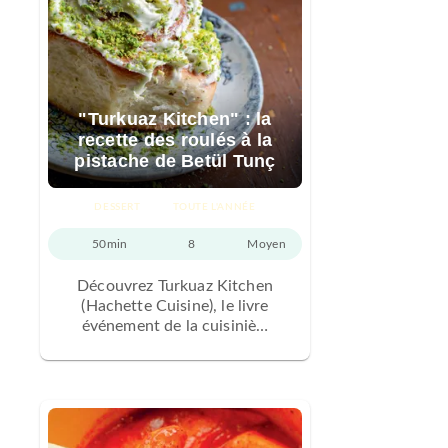
"Turkuaz Kitchen" : la
recette des roulés à la
pistache de Betül Tunç
DESSERT
TOUTE L'ANNÉE
50min
8
Moyen
Découvrez Turkuaz Kitchen
(Hachette Cuisine), le livre
événement de la cuisiniè…