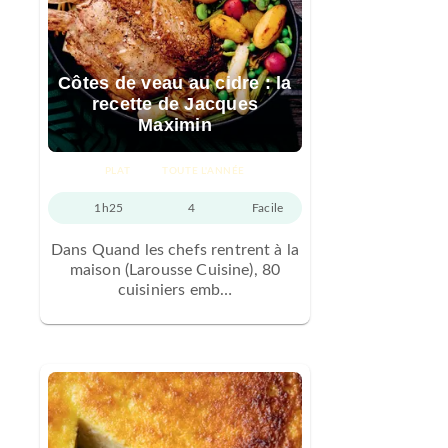
Côtes de veau au cidre : la
recette de Jacques
Maximin
PLAT
TOUTE L'ANNÉE
1h25
4
Facile
Dans Quand les chefs rentrent à la
maison (Larousse Cuisine), 80
cuisiniers emb…