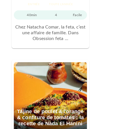
ENTRÉE
TOUTE L'ANNÉE
40min
4
Facile
Chez Natacha Comar, la feta, c’est
une affaire de famille. Dans
Obsession feta …
Tajine de poulet à l'orange
& confiture de tomates : la
recette de Nada El Hanini