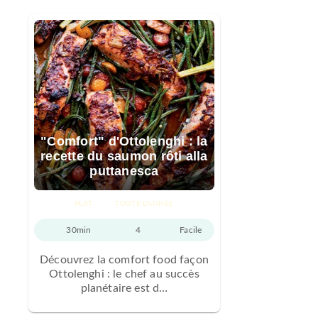
"Comfort" d'Ottolenghi : la
recette du saumon rôti alla
puttanesca
PLAT
TOUTE L'ANNÉE
30min
4
Facile
Découvrez la comfort food façon
Ottolenghi : le chef au succès
planétaire est d…