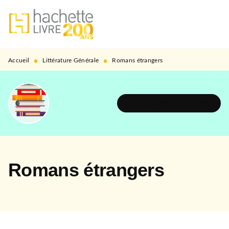
MENU
RECHERCHE
CONTENU
PIED DE PAGE
•
•
Accueil
Littérature Générale
Romans étrangers
DÉCOUVRIR L'UNIVERS
Romans étrangers