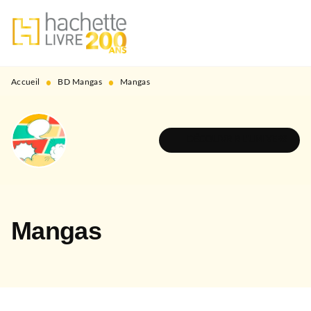
MENU
RECHERCHE
CONTENU
PIED DE PAGE
•
•
Accueil
BD Mangas
Mangas
DÉCOUVRIR L'UNIVERS
Mangas