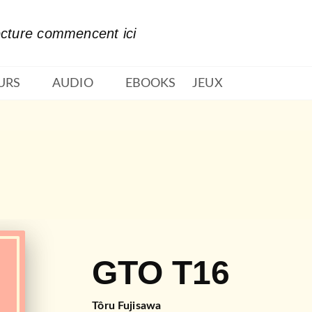
PIED DE PAGE
ecture commencent ici
URS
AUDIO
EBOOKS
JEUX
GTO T16
Tôru Fujisawa