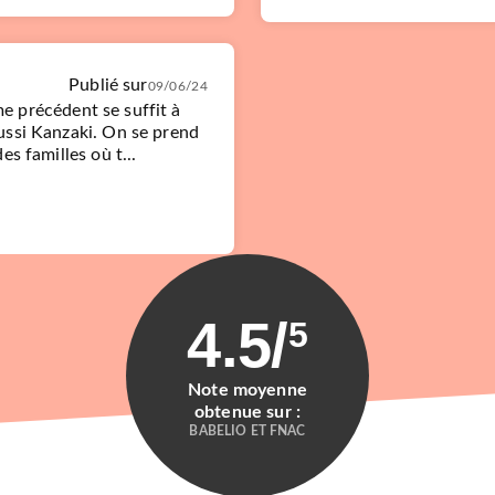
Publié sur
09/06/24
ome précédent se suffit à
ussi Kanzaki. On se prend
s familles où t...
4.5
/
5
Note moyenne
obtenue sur :
BABELIO ET FNAC