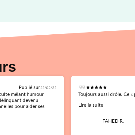
urs
Publié sur
25/02/25
culte mêlant humour
Toujours aussi drôle. Ce «
 délinquant devenu
Lire la suite
nelles pour aider ses
FAHED R.