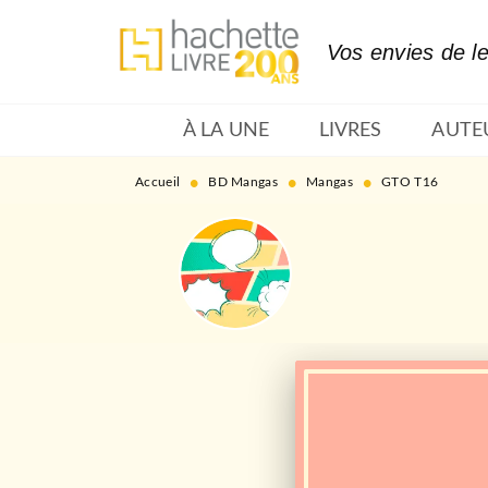
MENU
RECHERCHE
CONTENU
Vos envies de l
À LA UNE
LIVRES
AUTE
•
•
•
Accueil
BD Mangas
Mangas
GTO T16