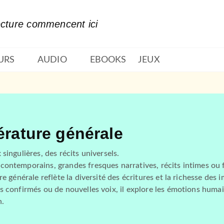
PIED DE PAGE
ecture commencent ici
URS
AUDIO
EBOOKS
JEUX
térature générale
 singulières, des récits universels.
ontemporains, grandes fresques narratives, récits intimes ou f
ure générale reflète la diversité des écritures et la richesse des
s confirmés ou de nouvelles voix, il explore les émotions humain
n.