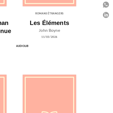
P
ROMANS ÉTRANGERS
P
man
Les Éléments
C
enue
John Boyne
11/03/2026
AUDIOLIB