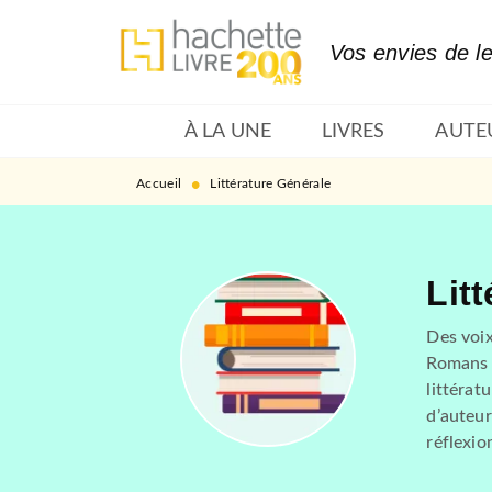
MENU
RECHERCHE
CONTENU
Vos envies de l
À LA UNE
LIVRES
AUTE
•
Accueil
Littérature Générale
Lit
Des voix
Romans c
littérat
d’auteur
réflexio