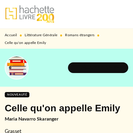
MENU
RECHERCHE
CONTENU
PIED DE PAGE
•
•
•
Accueil
Littérature Générale
Romans étrangers
Celle qu'on appelle Emily
DÉCOUVRIR L'UNIVERS
NOUVEAUTÉ
Celle qu'on appelle Emily
Maria Navarro Skaranger
Grasset