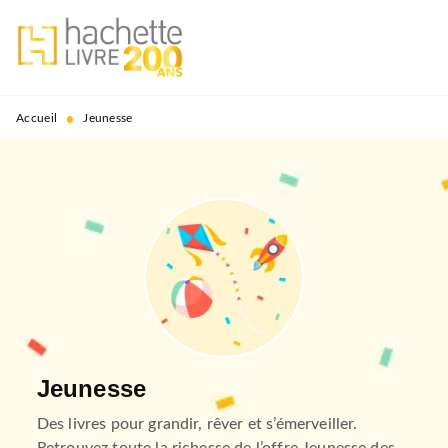
MENU
RECHERCHE
CONTENU
PIED DE PAGE
•
Accueil
Jeunesse
Jeunesse
Des livres pour grandir, rêver et s’émerveiller.