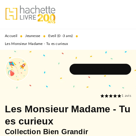
MENU
RECHERCHE
CONTENU
PIED DE PAGE
•
•
•
Accueil
Jeunesse
Eveil (0 -3 ans)
Les Monsieur Madame - Tu es curieux
DÉCOUVRIR L'UNIVERS
1
avis
Les Monsieur Madame - Tu
es curieux
Collection Bien Grandir