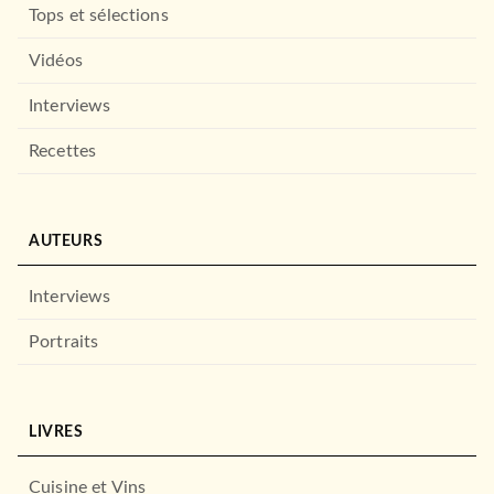
Tops et sélections
Vidéos
Interviews
Recettes
AUTEURS
Interviews
Portraits
EVEIL (0 -3 ANS)
Une inondation chez M.
LIVRES
Costaud
03/04/2013
Cuisine et Vins
HACHETTE JEUNESSE