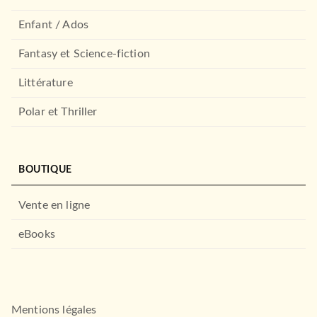
Enfant / Ados
Fantasy et Science-fiction
Littérature
Polar et Thriller
EVEIL (0 -3 ANS)
BOUTIQUE
Les Monsieur Madame et le
sapin de Noël
16/10/2013
Vente en ligne
HACHETTE JEUNESSE
eBooks
Mentions légales