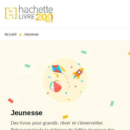
MENU
RECHERCHE
CONTENU
PIED DE PAGE
•
Accueil
Jeunesse
Jeunesse
Des livres pour grandir, rêver et s’émerveiller.