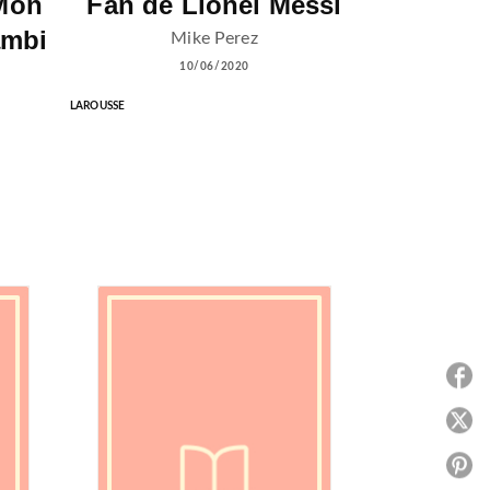
Mon
Fan de Lionel Messi
ambi
Mike Perez
10/06/2020
LAROUSSE
P
P
P