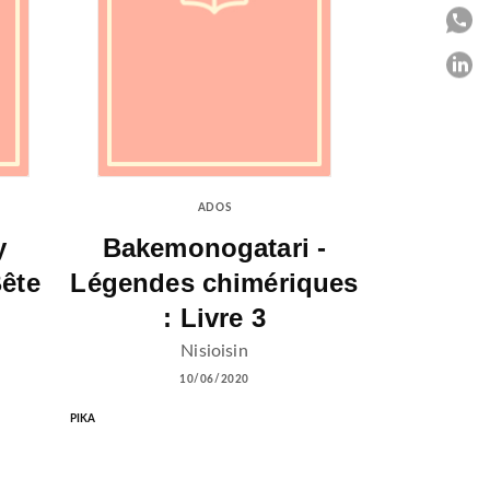
P
P
C
ADOS
y
Bakemonogatari -
Bête
Légendes chimériques
: Livre 3
Nisioisin
10/06/2020
PIKA