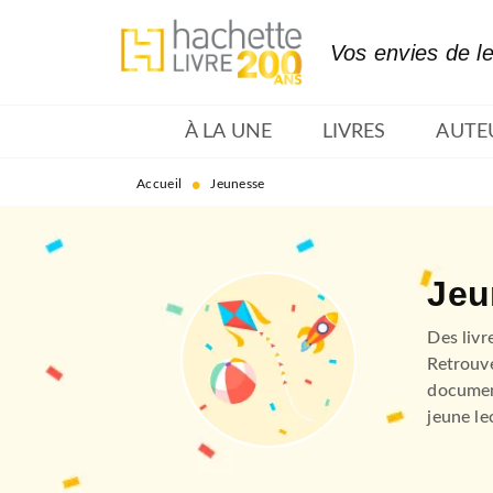
MENU
RECHERCHE
CONTENU
Vos envies de l
À LA UNE
LIVRES
AUTE
•
Accueil
Jeunesse
Jeu
Des livr
Retrouve
document
jeune le