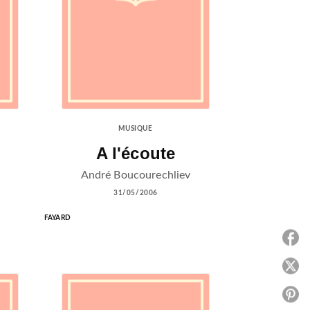
MUSIQUE
A l'écoute
André Boucourechliev
31/05/2006
FAYARD
P
P
P