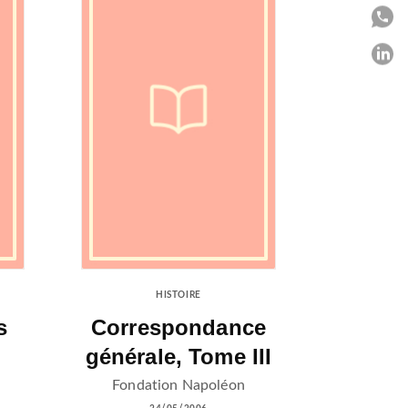
P
P
C
HISTOIRE
s
Correspondance
générale, Tome III
Fondation Napoléon