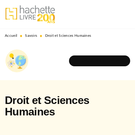
MENU
RECHERCHE
CONTENU
PIED DE PAGE
•
•
Accueil
Savoirs
Droit et Sciences Humaines
DÉCOUVRIR L'UNIVERS
Droit et Sciences
Humaines