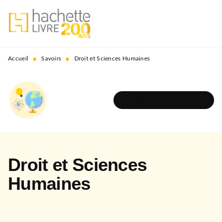
MENU
RECHERCHE
CONTENU
PIED DE PAGE
•
•
Accueil
Savoirs
Droit et Sciences Humaines
DÉCOUVRIR L'UNIVERS
Droit et Sciences
Humaines