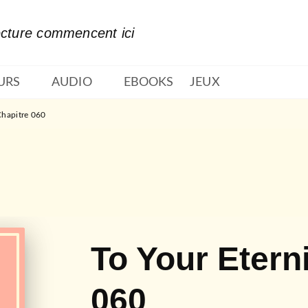
PIED DE PAGE
ecture commencent ici
URS
AUDIO
EBOOKS
JEUX
Chapitre 060
To Your Etern
060