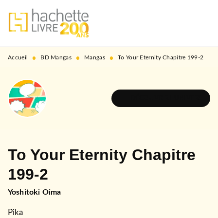
MENU
RECHERCHE
CONTENU
PIED DE PAGE
•
•
•
Accueil
BD Mangas
Mangas
To Your Eternity Chapitre 199-2
DÉCOUVRIR L'UNIVERS
To Your Eternity Chapitre
199-2
Yoshitoki Oima
Pika