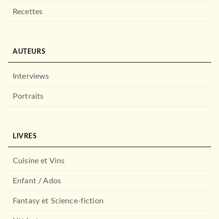
Gabrielle Lavoir
Arnaud Pizzuti
Recettes
11/09/2024
DUNOD
AUTEURS
Interviews
Portraits
LIVRES
LOISIRS
Les grandes figures de la
Cuisine et Vins
Bible
Sophie Caux-Lourié
Anne-Laure Varoutsikos
Enfant / Ados
09/10/2024
MARABOUT
Fantasy et Science-fiction