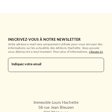
INSCRIVEZ-VOUS À NOTRE NEWSLETTER
Votre adresse e-mail sera uniquement utilisée pour vous envoyer des
informations sur les actualités des éditions Hachette. Vous pouvez
vous désinscrire à tout moment. Pour plus d’informations,
cliquez ici
.
HISTOIRE DE L'ART ET ART MAJEURS
Histoires de l'art en BD
Indiquez votre email
François Maret
16/10/2024
DUNOD
Immeuble Louis Hachette
58 rue Jean Bleuzen