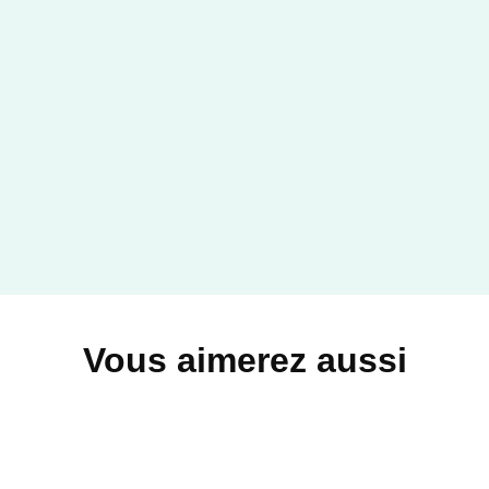
HISTOIRE DE L'ART ET ART MAJEURS
Hockney - La bio graphique
Simon Elliott
11/09/2024
LAROUSSE
Vous aimerez aussi