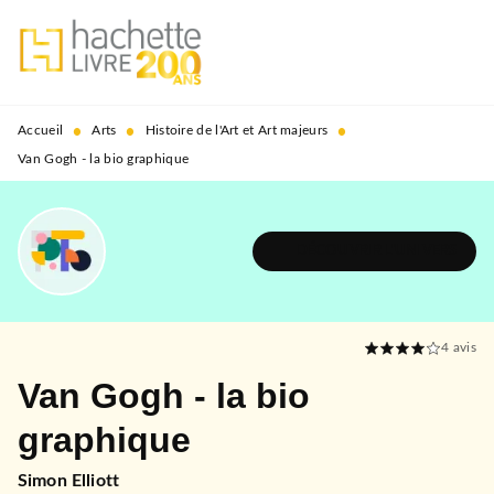
MENU
RECHERCHE
CONTENU
PIED DE PAGE
•
•
•
Accueil
Arts
Histoire de l'Art et Art majeurs
Van Gogh - la bio graphique
DÉCOUVRIR L'UNIVERS
4
avis
Van Gogh - la bio
graphique
Simon Elliott