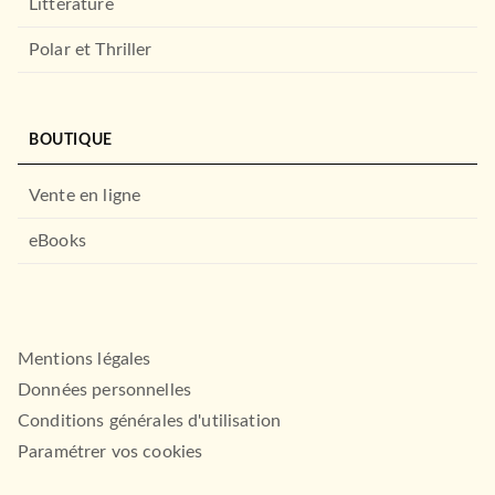
Littérature
Polar et Thriller
BOUTIQUE
Vente en ligne
HISTOIRE
Rois et reines de France
eBooks
Julien Cuminetto
Laurent Bonnet
Anne-Laure Varoutsikos
08/11/2023
MARABOUT
Mentions légales
Données personnelles
Conditions générales d'utilisation
Paramétrer vos cookies