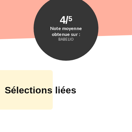
4
/
5
Note moyenne
obtenue sur :
BABELIO
Sélections liées