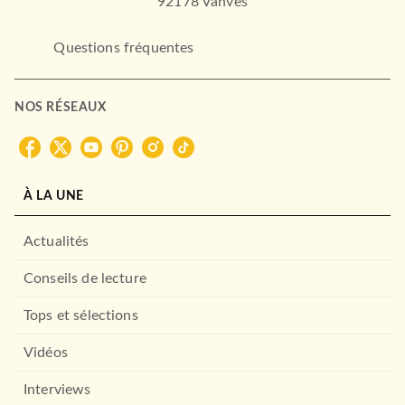
92178 Vanves
Questions fréquentes
HISTOIRE
NOS RÉSEAUX
Aristote à la plage
Elsa Godart
14/05/2025
DUNOD
À LA UNE
Actualités
Conseils de lecture
Tops et sélections
Vidéos
HISTOIRE
Interviews
Egyptologix