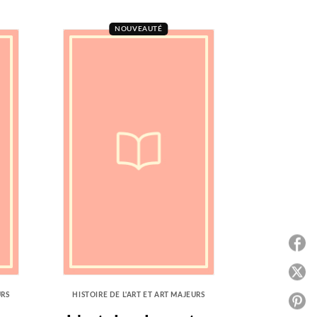
NOUVEAUTÉ
P
P
URS
HISTOIRE DE L'ART ET ART MAJEURS
P