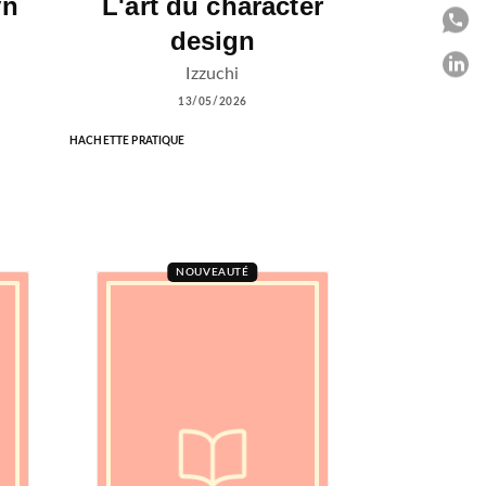
yn
L'art du character
P
design
P
Izzuchi
13/05/2026
C
HACHETTE PRATIQUE
NOUVEAUTÉ