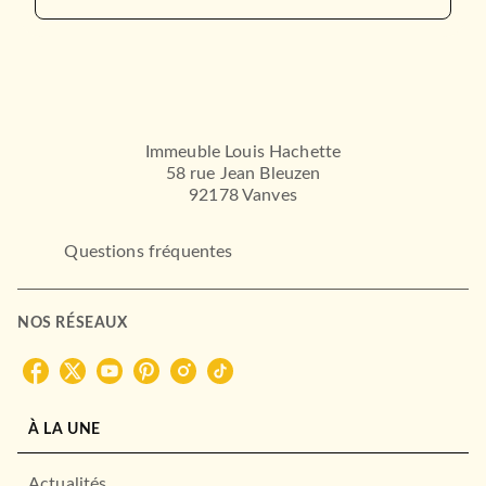
Comme dieu le veut
Niccolo Ammaniti
03/09/2008
GRASSET
Immeuble Louis Hachette
58 rue Jean Bleuzen
92178 Vanves
Questions fréquentes
NOS RÉSEAUX
ROMANS ÉTRANGERS
La Chorale des maîtres
bouchers
Louise Erdrich
16/05/2007
À LA UNE
LE LIVRE DE POCHE
Actualités