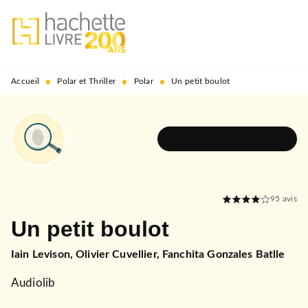
MENU
RECHERCHE
CONTENU
PIED DE PAGE
•
•
•
Accueil
Polar et Thriller
Polar
Un petit boulot
DÉCOUVRIR L'UNIVERS
95
avis
Un petit boulot
Iain Levison
,
Olivier Cuvellier
,
Fanchita Gonzales Batlle
Audiolib