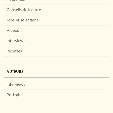
Conseils de lecture
Tops et sélections
Vidéos
Interviews
ROMANS ÉTRANGERS
Recettes
Une mort qui en vaut la
peine
Donald Ray Pollock
26/09/2018
LE LIVRE DE POCHE
AUTEURS
Interviews
Portraits