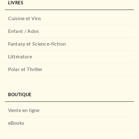
LIVRES
Cuisine et Vins
ROMANS ÉTRANGERS
Karoo
Enfant / Ados
Steve Tesich
16/01/2013
Fantasy et Science-fiction
AUDIOLIB
RÉCOMPENSÉ
Littérature
Polar et Thriller
BOUTIQUE
Vente en ligne
ROMANS ÉTRANGERS
À PARAÎTRE
eBooks
Canada
Richard Ford
19/03/2014