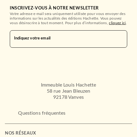
INSCRIVEZ-VOUS À NOTRE NEWSLETTER
Votre adresse e-mail sera uniquement utilisée pour vous envoyer des
informations sur les actualités des éditions Hachette. Vous pouvez
vous désinscrire à tout moment. Pour plus d’informations,
cliquez ici
.
Indiquez votre email
MANGAS
Le Fantastique voyage de
Nicola au pays des …
Asaya Miyanaga
23/10/2024
NOBI NOBI
Immeuble Louis Hachette
58 rue Jean Bleuzen
92178 Vanves
Questions fréquentes
NOS RÉSEAUX