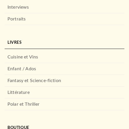
Interviews
Portraits
LIVRES
Cuisine et Vins
MANGAS
Shiita et la forêt des
minuscules T01
Enfant / Ados
Yuki Kamba
18/10/2023
Fantasy et Science-fiction
NOBI NOBI
Littérature
Polar et Thriller
BOUTIQUE