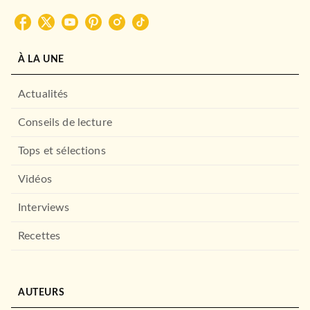
MANGAS
Sous la pluie avec toi T01
Ko Nikaido
11/06/2025
À LA UNE
NOBI NOBI
Actualités
Conseils de lecture
Tops et sélections
Vidéos
Interviews
MANGAS
Recettes
Nos voisins les yôkai T01
noho
05/06/2024
NOBI NOBI
AUTEURS