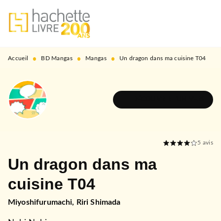
MENU
RECHERCHE
CONTENU
PIED DE PAGE
•
•
•
Accueil
BD Mangas
Mangas
Un dragon dans ma cuisine T04
DÉCOUVRIR L'UNIVERS
5
avis
Un dragon dans ma
cuisine T04
Miyoshifurumachi
,
Riri Shimada