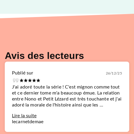
MANGAS
Un dragon dans ma cuisine
T01
Miyoshifurumachi
Riri Shimada
11/10/2023
NOBI NOBI
Avis des lecteurs
Publié sur
26/12/25
J'ai adoré toute la série ! C'est mignon comme tout
et ce dernier tome m'a beaucoup émue. La relation
entre Nono et Petit Lézard est très touchante et j'ai
adoré la morale de l'histoire ainsi que les ...
Lire la suite
lecarnetdemae