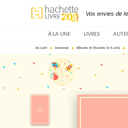
MENU
RECHERCHE
CONTENU
Vos envies de l
À LA UNE
LIVRES
AUTE
•
•
•
Accueil
Jeunesse
Albums et illustrés (3-6 ans)