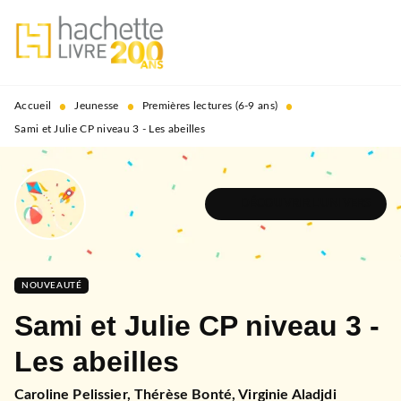
MENU
RECHERCHE
CONTENU
PIED DE PAGE
•
•
•
Accueil
Jeunesse
Premières lectures (6-9 ans)
Sami et Julie CP niveau 3 - Les abeilles
DÉCOUVRIR L'UNIVERS
NOUVEAUTÉ
Sami et Julie CP niveau 3 -
Les abeilles
Caroline Pelissier
,
Thérèse Bonté
,
Virginie Aladjdi