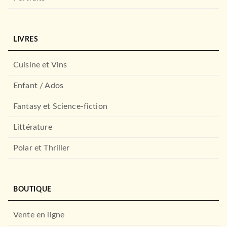
LIVRES
Cuisine et Vins
BIOGRAPHIES / MÉMOIRES
Remember Baudrillard
Enfant / Ados
Serge Latouche
30/01/2019
Fantasy et Science-fiction
FAYARD
Littérature
Polar et Thriller
BOUTIQUE
Vente en ligne