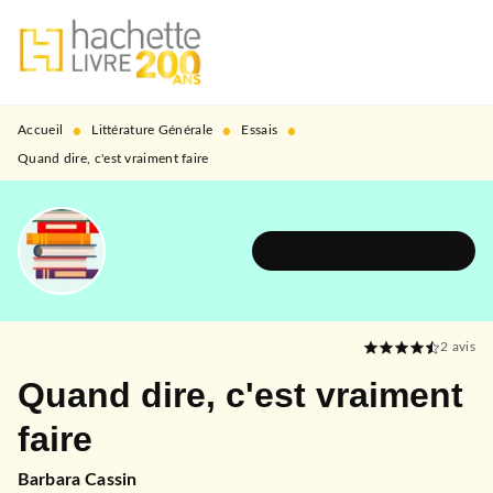
MENU
RECHERCHE
CONTENU
PIED DE PAGE
•
•
•
Accueil
Littérature Générale
Essais
Quand dire, c'est vraiment faire
DÉCOUVRIR L'UNIVERS
2
avis
Quand dire, c'est vraiment
faire
Barbara Cassin