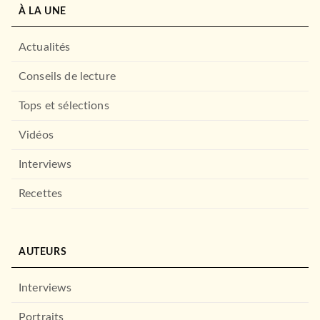
À LA UNE
Actualités
Conseils de lecture
Tops et sélections
Vidéos
Interviews
DROIT ET SCIENCES HUMAINES
Recettes
Introduction à la
psychologie existentielle
Jean-Luc Bernaud
13/06/2018
DUNOD
AUTEURS
Interviews
Portraits